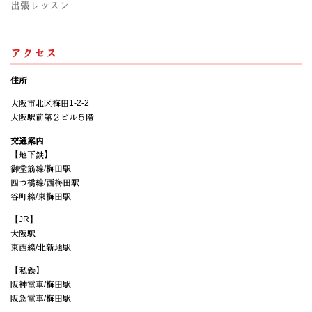
出張レッスン
アクセス
住所
大阪市北区梅田1-2-2
大阪駅前第２ビル５階
交通案内
【地下鉄】
御堂筋線/梅田駅
四つ橋線/西梅田駅
谷町線/東梅田駅
【JR】
大阪駅
東西線/北新地駅
【私鉄】
阪神電車/梅田駅
阪急電車/梅田駅