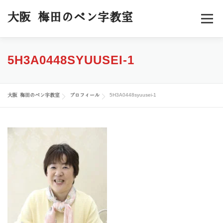
コ
ン
大阪 梅田のペン字教室
メニュー
テ
ン
ツ
へ
ホーム
料金／コース
スケジュール
5H3A0448SYUUSEI-1
ス
キ
ッ
受講者様の声
プロフィール
ブログ
お申込み
プ
大阪 梅田のペン字教室
プロフィール
5H3A0448syuusei-1