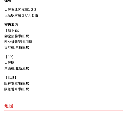
住所
大阪市北区梅田1-2-2
大阪駅前第２ビル５階
交通案内
【地下鉄】
御堂筋線/梅田駅
四つ橋線/西梅田駅
谷町線/東梅田駅
【JR】
大阪駅
東西線/北新地駅
【私鉄】
阪神電車/梅田駅
阪急電車/梅田駅
地図