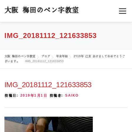
コ
ン
大阪 梅田のペン字教室
メニュー
テ
ン
ツ
へ
ホーム
料金／コース
スケジュール
IMG_20181112_121633853
ス
キ
ッ
受講者様の声
プロフィール
ブログ
お申込み
プ
大阪 梅田のペン字教室
ブログ
年末年始
2019年 己亥 あけましておめでとうご
ざいます。
IMG_20181112_121633853
IMG_20181112_121633853
投稿日:
2019年1月1日
投稿者:
SAIKO