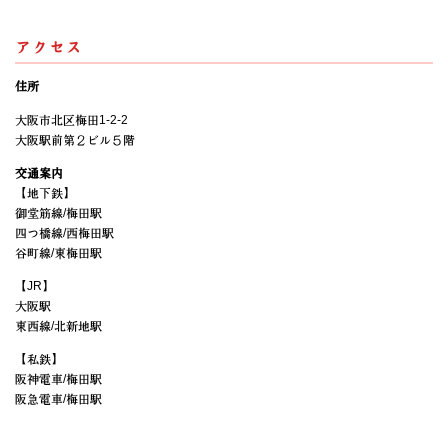
アクセス
住所
大阪市北区梅田1-2-2
大阪駅前第２ビル５階
交通案内
【地下鉄】
御堂筋線/梅田駅
四つ橋線/西梅田駅
谷町線/東梅田駅
【JR】
大阪駅
東西線/北新地駅
【私鉄】
阪神電車/梅田駅
阪急電車/梅田駅