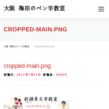
コ
ン
大阪 梅田のペン字教室
メニュー
テ
ン
ツ
へ
ホーム
料金／コース
スケジュール
CROPPED-MAIN.PNG
ス
キ
ッ
受講者様の声
プロフィール
ブログ
お申込み
プ
大阪 梅田のペン字教室
cropped-main.png
cropped-main.png
投稿日:
2017年7月13日
投稿者:
SAIKO