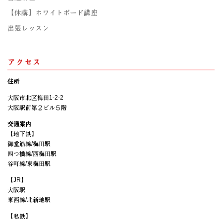
【休講】ホワイトボード講座
出張レッスン
アクセス
住所
大阪市北区梅田1-2-2
大阪駅前第２ビル５階
交通案内
【地下鉄】
御堂筋線/梅田駅
四つ橋線/西梅田駅
谷町線/東梅田駅
【JR】
大阪駅
東西線/北新地駅
【私鉄】