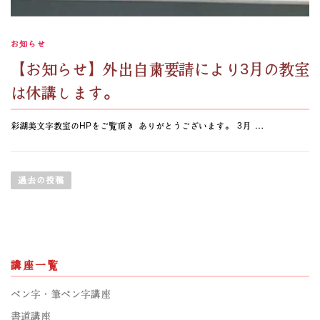
お知らせ
【お知らせ】外出自粛要請により3月の教室
は休講します。
彩湖美文字教室のHPをご覧頂き ありがとうございます。 3月 …
投
稿
過去の投稿
ナ
ビ
ゲ
ー
講座一覧
シ
ョ
ペン字・筆ペン字講座
ン
書道講座