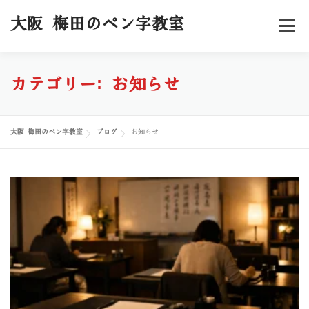
コ
ン
大阪 梅田のペン字教室
メニュー
テ
ン
ツ
へ
ホーム
料金／コース
スケジュール
カテゴリー:
お知らせ
ス
キ
ッ
受講者様の声
プロフィール
ブログ
お申込み
プ
大阪 梅田のペン字教室
ブログ
お知らせ