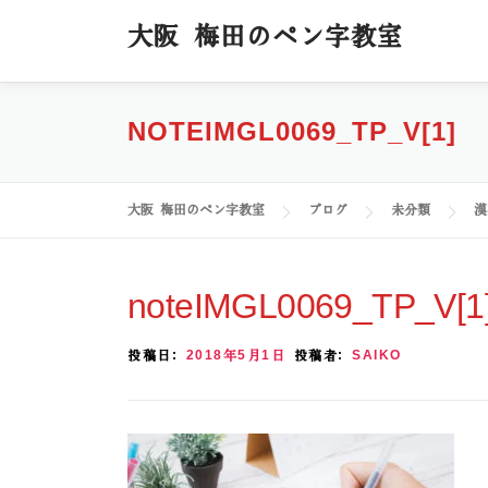
コ
大阪 梅田のペン字教室
ン
テ
ン
ツ
NOTEIMGL0069_TP_V[1]
へ
ス
キ
大阪 梅田のペン字教室
ブログ
未分類
漢
ッ
プ
noteIMGL0069_TP_V[1
投稿日:
2018年5月1日
投稿者:
SAIKO