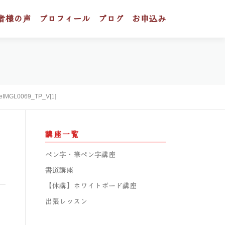
者様の声
プロフィール
ブログ
お申込み
teIMGL0069_TP_V[1]
講座一覧
ペン字・筆ペン字講座
書道講座
【休講】ホワイトボード講座
出張レッスン