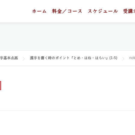
ホーム
料金／コース
スケジュール
受講
字基本点画
漢字を書く時のポイント「とめ・はね・はらい」(1-5)
no
]