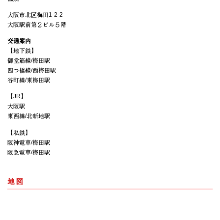
大阪市北区梅田1-2-2
大阪駅前第２ビル５階
交通案内
【地下鉄】
御堂筋線/梅田駅
四つ橋線/西梅田駅
谷町線/東梅田駅
【JR】
大阪駅
東西線/北新地駅
【私鉄】
阪神電車/梅田駅
阪急電車/梅田駅
地図