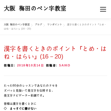
コ
ン
大阪 梅田のペン字教室
メニュー
テ
ン
ツ
大阪 梅田のペン字教室
ブログ
ワンポイント
漢字を書くときのポイント「とめ・
へ
ホーム
料金／コース
スケジュール
はね・はらい」(16－20)
ス
キ
ッ
受講者様の声
プロフィール
ブログ
お申込み
プ
漢字を書くときのポイント「とめ・は
ね・はらい」(16－20)
投稿日:
2018年10月14日
投稿者:
SAIKO
たった60分のレッスンであなたのクセを
ズバッと見抜いて美文字を伝授する、
美文字ナビゲーター彩湖です。
皆様は漢字を書くときに
◇ まっすぐに書けない