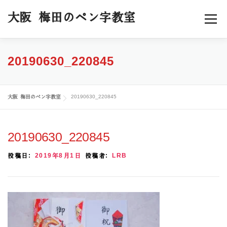
コ
ン
大阪 梅田のペン字教室
メニュー
テ
ン
ツ
へ
ホーム
料金／コース
スケジュール
20190630_220845
ス
キ
ッ
受講者様の声
プロフィール
ブログ
お申込み
プ
大阪 梅田のペン字教室
20190630_220845
20190630_220845
投稿日:
2019年8月1日
投稿者:
LRB