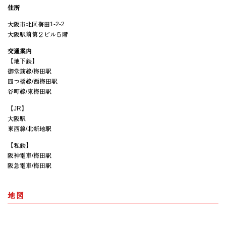
住所
大阪市北区梅田1-2-2
大阪駅前第２ビル５階
交通案内
【地下鉄】
御堂筋線/梅田駅
四つ橋線/西梅田駅
谷町線/東梅田駅
【JR】
大阪駅
東西線/北新地駅
【私鉄】
阪神電車/梅田駅
阪急電車/梅田駅
地図