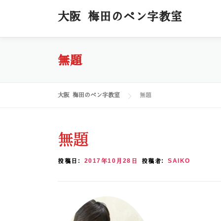
コ
大阪 梅田のペン字教室
ン
テ
ン
ツ
無題
へ
ス
キ
大阪 梅田のペン字教室
無題
ッ
プ
無題
投稿日:
2017年10月28日
投稿者:
SAIKO