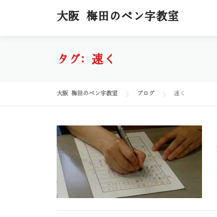
コ
大阪 梅田のペン字教室
ン
テ
ン
ツ
タグ:
速く
へ
ス
キ
大阪 梅田のペン字教室
ブログ
速く
ッ
プ