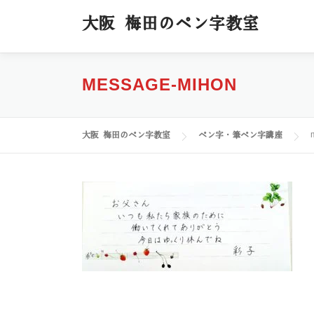
コ
大阪 梅田のペン字教室
ン
テ
ン
ツ
MESSAGE-MIHON
へ
ス
キ
大阪 梅田のペン字教室
ペン字・筆ペン字講座
ッ
プ