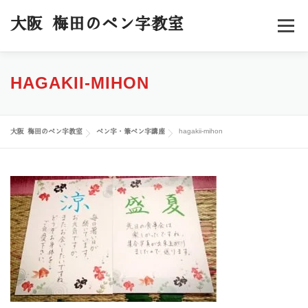
コ
ン
大阪 梅田のペン字教室
メニュー
テ
ン
ツ
へ
ホーム
料金／コース
スケジュール
HAGAKII-MIHON
ス
キ
ッ
受講者様の声
プロフィール
ブログ
お申込み
プ
大阪 梅田のペン字教室
ペン字・筆ペン字講座
hagakii-mihon