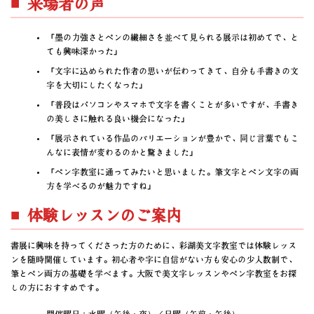
■ 来場者の声
「墨の力強さとペンの繊細さを並べて見られる展示は初めてで、と
ても興味深かった」
「文字に込められた作者の思いが伝わってきて、自分も手書きの文
字を大切にしたくなった」
「普段はパソコンやスマホで文字を書くことが多いですが、手書き
の美しさに触れる良い機会になった」
「展示されている作品のバリエーションが豊かで、同じ言葉でもこ
んなに表情が変わるのかと驚きました」
「ペン字教室に通ってみたいと思いました。筆文字とペン文字の両
方を学べるのが魅力ですね」
■ 体験レッスンのご案内
書展に興味を持ってくださった方のために、彩湖美文字教室では体験レッス
ンを随時開催しています。初心者や字に自信がない方も安心の少人数制で、
筆とペン両方の基礎を学べます。大阪で美文字レッスンやペン字教室をお探
しの方におすすめです。