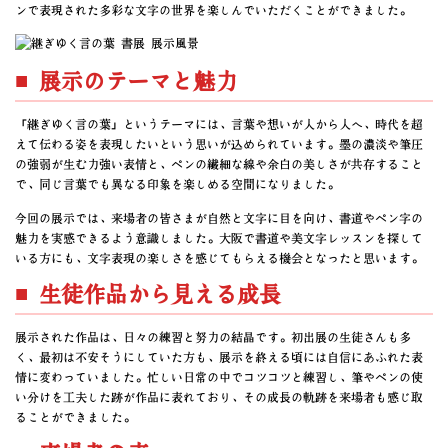
ンで表現された多彩な文字の世界を楽しんでいただくことができました。
■ 展示のテーマと魅力
「継ぎゆく言の葉」というテーマには、言葉や想いが人から人へ、時代を超
えて伝わる姿を表現したいという思いが込められています。墨の濃淡や筆圧
の強弱が生む力強い表情と、ペンの繊細な線や余白の美しさが共存すること
で、同じ言葉でも異なる印象を楽しめる空間になりました。
今回の展示では、来場者の皆さまが自然と文字に目を向け、書道やペン字の
魅力を実感できるよう意識しました。大阪で書道や美文字レッスンを探して
いる方にも、文字表現の楽しさを感じてもらえる機会となったと思います。
■ 生徒作品から見える成長
展示された作品は、日々の練習と努力の結晶です。初出展の生徒さんも多
く、最初は不安そうにしていた方も、展示を終える頃には自信にあふれた表
情に変わっていました。忙しい日常の中でコツコツと練習し、筆やペンの使
い分けを工夫した跡が作品に表れており、その成長の軌跡を来場者も感じ取
ることができました。