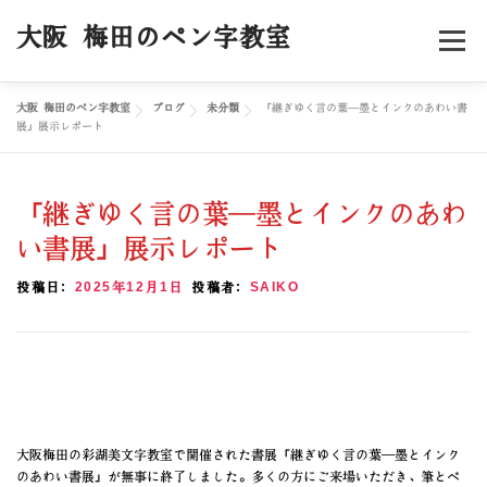
コ
ン
大阪 梅田のペン字教室
メニュー
テ
ン
ツ
大阪 梅田のペン字教室
ブログ
未分類
「継ぎゆく言の葉―墨とインクのあわい書
へ
ホーム
料金／コース
スケジュール
展」展示レポート
ス
キ
ッ
受講者様の声
プロフィール
ブログ
お申込み
プ
「継ぎゆく言の葉―墨とインクのあわ
い書展」展示レポート
投稿日:
2025年12月1日
投稿者:
SAIKO
大阪梅田の彩湖美文字教室で開催された書展「継ぎゆく言の葉―墨とインク
のあわい書展」が無事に終了しました。多くの方にご来場いただき、筆とペ