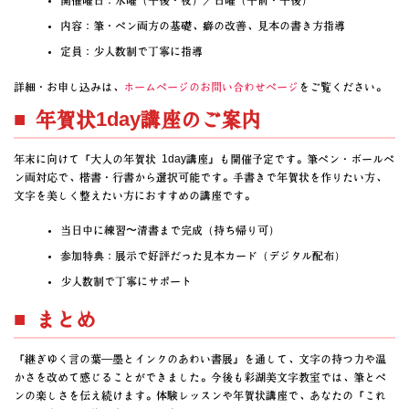
開催曜日：水曜（午後・夜）／日曜（午前・午後）
内容：筆・ペン両方の基礎、癖の改善、見本の書き方指導
定員：少人数制で丁寧に指導
詳細・お申し込みは、
ホームページのお問い合わせページ
をご覧ください。
■ 年賀状1day講座のご案内
年末に向けて「大人の年賀状 1day講座」も開催予定です。筆ペン・ボールペ
ン両対応で、楷書・行書から選択可能です。手書きで年賀状を作りたい方、
文字を美しく整えたい方におすすめの講座です。
当日中に練習〜清書まで完成（持ち帰り可）
参加特典：展示で好評だった見本カード（デジタル配布）
少人数制で丁寧にサポート
■ まとめ
「継ぎゆく言の葉―墨とインクのあわい書展」を通して、文字の持つ力や温
かさを改めて感じることができました。今後も彩湖美文字教室では、筆とペ
ンの楽しさを伝え続けます。体験レッスンや年賀状講座で、あなたの「これ