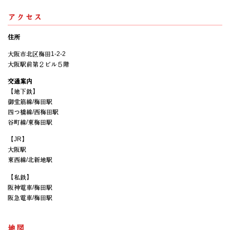
アクセス
住所
大阪市北区梅田1-2-2
大阪駅前第２ビル５階
交通案内
【地下鉄】
御堂筋線/梅田駅
四つ橋線/西梅田駅
谷町線/東梅田駅
【JR】
大阪駅
東西線/北新地駅
【私鉄】
阪神電車/梅田駅
阪急電車/梅田駅
地図